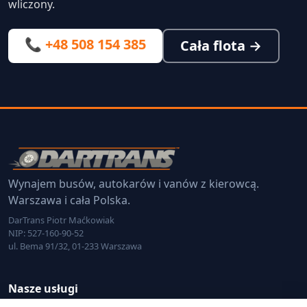
wliczony.
📞 +48 508 154 385
Cała flota →
Wynajem busów, autokarów i vanów z kierowcą.
Warszawa i cała Polska.
DarTrans Piotr Maćkowiak
NIP: 527-160-90-52
ul. Bema 91/32, 01-233 Warszawa
Nasze usługi